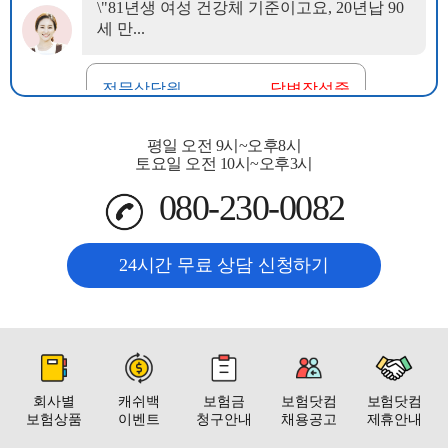
평일 오전 9시~오후8시
토요일 오전 10시~오후3시
080-230-0082
24시간 무료 상담 신청하기
회사별
캐쉬백
보험금
보험닷컴
보험닷컴
보험상품
이벤트
청구안내
채용공고
제휴안내