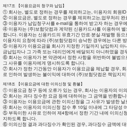
제17조 【이용요금의 청구와 납입】
① 회사는, 별도로 정하는 경우를 제외하고는, 이용자의 회원I
② 이용요금은, 별도로 정하는 경우를 제외하고는,업무처리 완
③ 이용자가 납입청구서를 e-mail을 통하여 받고자 하는 경우에
④ 이용자는 (주)보험닷컴과 계약된 신용카드사를 이용하여 별
합니다. 이용자는 신용카드의 유효기간 만료·분실·재발행 등으로
이용자의 요청에 따라 (주)보험닷컴이 승낙한 경우에는 다른 
⑤ 이용자가 이용요금을 회사가 지정한 기일까지 납입하지 아니
금납입자나 그 가족 또는 대리인에게 배달되지 아니하였을 경
⑥ 회사는 이용자가 본 약관에서 정한 사항을 위반하여 불법으로
그 사유를 이용자에게 명시하도록 합니다.
⑦ 회사가 정한 기간동안 이용자가 이용요금을 체납할 경우, 
로 인하여 발생하는 불이익에 대하여 (주)보험닷컴은 책임지지
제18조 【이용요금에 대한 이의신청 및 환불】
① 이용요금 청구 등에 오류가 있는 경우, 회사는 이용자의 이
② 회사는 과다 징수한 요금 등에 대하여는 그 금액을 반환합니
③ 이용자는 이용요금에 관한 이의신청을 그 사유가 발생한 날
④ 회사는 이용자의 이의신청 접수 후 10일 이내에 그 타당성
⑤ 부득이한 사유로 인하여 제4항에서 정한 기간 내에 이의신청
지하도록 합니다.
⑥ 이의신청 결과 과다징수가 확인된 경우, 과다징수 금액에 대