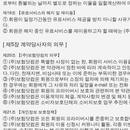
로부터 환불되는 날까지 별도로 정하는 이율을 일할계산하여 이
제19조 【유료서비스의 해지 및 재이용】
① 회원이 일정기간동안 유료서비스 제공을 받지 아니할 사유가
다.
② 회원은 해지 중인 유료서비스를 재이용하고자 할 때에는 (주
[ 제5장 계약당사자의 의무 ]
제20조 【(주)보험닷컴의 의무】
① (주)보험닷컴은 특별한 사정이 없는 한, 회원이 서비스 이용
② (주)보험닷컴은 본 약관에서 정한 바에 따라 계속적이고 
다. 다만, 천재지변, 비상사태 또는 이에 준하는 부득이한 경우
③ (주)보험닷컴은 회원으로부터 소정의 절차에 의해 제기되는
한 경우에는 회원에게 그 사유와 처리 일정을 e-mail 또는 전
④ (주)보험닷컴은 회원의 프라이버시 보호와 관련하여 본 약
⑤ (주)보험닷컴은 이용계약의 체결, 계약사항의 변경 및 해지
⑥ (주)보험닷컴은 소비자보호단체의 소비자보호 업무 추진에 
제21조 【개인정보 보호정책】
① (주)보험닷컴은 모든 회원의 프라이버시를 존중하고 보호합
② (주)보험닷컴은 회원의 이용 신청시 커뮤니티 활동, 각종 
리하며, 수집된 정보는 본 이용계약의 이행과 본 이용계약상의