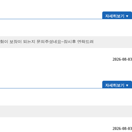
자세히보기 ▼
 가입중인 보험이 보장이 되는지 문의주셨네요~잠시후 연락드려
보험상품의 경우는 30세 또는 35세 까지 유리하게
장넓습니다~뇌혈관 > 뇌졸중 > 뇌출혈 이런 순서로
^심장질환진단비 는 > 허혈성진단비 > 급성심근경색
2026-08-03
교설계를 전송드린 후 재통화드려 자세한 안내도와드리
자세히보기 ▼
2026-08-03