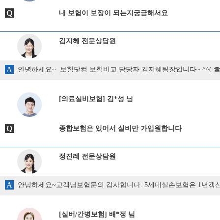
Q
내 보험이 보장이 되는지궁금해서요
김지혜 전문상담원
A
안녕하세요~ 보험닷컴 보험비교 담당자 김지혜팀장입니다~ ^^( ☎ 010 2
확인 해 드리겠습니다~~ * 성인보험에서 뇌혈관진단비 와 허혈성
뇌혈관 .심장질환진단비를 최대 2~4천까지 가입이 가능한 보험사
보시면 됩니다~ 뇌혈관진단비가 가입이 가능하다면 뇌경색 (뇌졸중
[의료실비보험] 김*성 님
까지 포함되어 있는 보장특약으로 역시 심장관련한 진단비로는 보
겠습니다~^^ 행복한 하루 되세요~보험닷컴 보험비교 담당자 김지혜팀장입니다~ ^^(
Q
종합보험은 있어서 실비만 가입원합니다
정진례 전문상담원
A
안녕하세요~고객님보험문의 감사합니다. 5세대실손보험은 1년갱
[실버/간병보험] 배*정 님