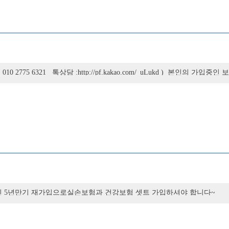
775 6321 톡상담 :http://pf.kakao.com/_uLukd ) 본인의
진단비 가 가능한 보험사는 대부분 보험사가가능합니다~ 어린이 보험 기능 
도 있습니다~ 뇌혈관진단비 뇌 부분에 대한 보장부분중 보장의 범위가 가
)에 진단되도 뇌혈관진단비 가입금액을 보험금으로 지급받게 됩니다~ ^
장범위가 가장넓어 급성심근경색보다 훨씬 넓습니다! 정확한 상담은 비
 ☎ 010 2775 6321 톡상담 :http://pf.kakao.com/_uLukd )
신 5년만기 재가입으로실손보험과 건강보험 셋트 가입하셔야 합니다~