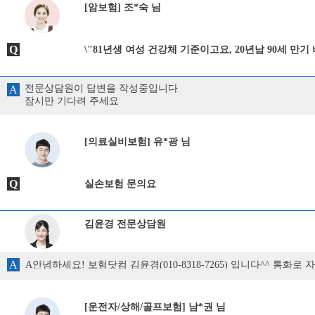
[암보험] 조*숙 님
Q
\"81년생 여성 건강체 기준이고요, 20년납 90세 
저렴하게 산출되는 손해보험사 2곳만 설계서 뽑아서 
전문상담원이 답변을 작성중입니다
A
잠시만 기다려 주세요
[의료실비보험] 유*광 님
Q
실손보험 문의요
김윤경 전문상담원
A
A안녕하세요! 보험닷컴 김윤경(010-8318-7265) 입니다^^ 통화
[운전자/상해/골프보험] 남*권 님