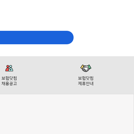
보험닷컴
보험닷컴
채용공고
제휴안내