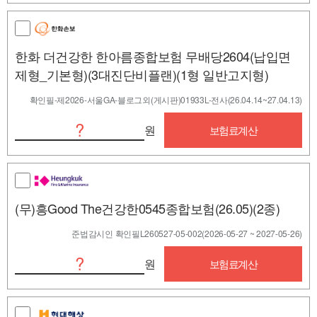
한화 더건강한 한아름종합보험 무배당2604(납입면
제형_기본형)(3대진단비플랜)(1형 일반고지형)
확인필-제2026-서울GA-블로그외(게시판)01933L-전사(26.04.14~27.04.13)
?
원
보험료계산
(무)흥Good The건강한0545종합보험(26.05)(2종)
준법감시인 확인필L260527-05-002(2026-05-27 ~ 2027-05-26)
?
원
보험료계산