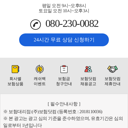
평일 오전 9시~오후8시
토요일 오전 10시~오후3시
080-230-0082
24시간 무료 상담 신청하기
회사별
캐쉬백
보험금
보험닷컴
보험닷컴
보험상품
이벤트
청구안내
채용공고
제휴안내
[ 필수안내사항 ]
※ 보험대리점:(주)보험닷컴 (등록번호 : 2018110036)
※ 본 광고는 광고 심의 기준을 준수하였으며, 유효기간은 심의
일로부터 1년입니다