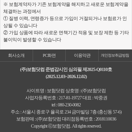
※ 보험계약자가 기존 보험계약을 해지하고 새로운 보험계약을
체결하는 과정에서
① 질병 이력, 연령증가 등으로 가입이 거절되거나 보험료가 인
상될 수 있습니다
② 가입 상품에 따라 새로운 면책기간 적용 및 보장 제한 등 기타
불이익이 발생할 수 있습니다
회사소개
PC화면
이용약관
개인정보취급방침
(주)보험닷컴 준법감시인 심의필 제2025-Q0110호
(2025.12.03~2026.12.02)
사이트명 : 보험닷컴 상호명 : (주)보험닷컴
사업자등록번호 : 217-81-19727 대표 : 박중권
tel : 080-230-0082
주소 : 서울시 종로구 율곡로 234 금마빌딩 7층 (충신동 57-6)
보험판매 : (주)보험닷컴 대리점등록번호 : 2018110036
Copyright ⓒ보험닷컴. All rights reserved.