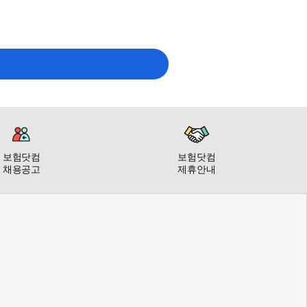
보험닷컴
보험닷컴
채용공고
제휴안내