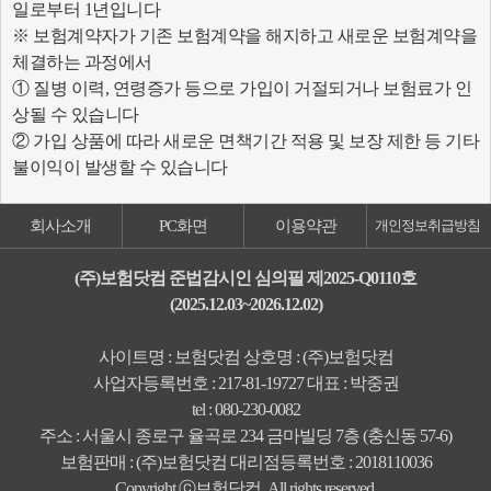
일로부터 1년입니다
※ 보험계약자가 기존 보험계약을 해지하고 새로운 보험계약을
체결하는 과정에서
① 질병 이력, 연령증가 등으로 가입이 거절되거나 보험료가 인
상될 수 있습니다
② 가입 상품에 따라 새로운 면책기간 적용 및 보장 제한 등 기타
불이익이 발생할 수 있습니다
회사소개
PC화면
이용약관
개인정보취급방침
(주)보험닷컴 준법감시인 심의필 제2025-Q0110호
(2025.12.03~2026.12.02)
사이트명 : 보험닷컴 상호명 : (주)보험닷컴
사업자등록번호 : 217-81-19727 대표 : 박중권
tel : 080-230-0082
주소 : 서울시 종로구 율곡로 234 금마빌딩 7층 (충신동 57-6)
보험판매 : (주)보험닷컴 대리점등록번호 : 2018110036
Copyright ⓒ보험닷컴. All rights reserved.