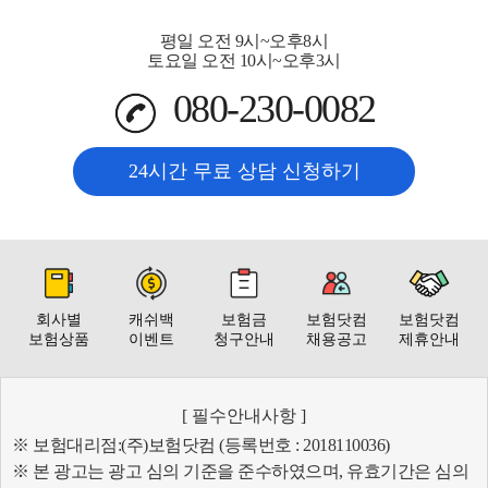
평일 오전 9시~오후8시
토요일 오전 10시~오후3시
080-230-0082
24시간 무료 상담 신청하기
회사별
캐쉬백
보험금
보험닷컴
보험닷컴
보험상품
이벤트
청구안내
채용공고
제휴안내
[ 필수안내사항 ]
※ 보험대리점:(주)보험닷컴 (등록번호 : 2018110036)
※ 본 광고는 광고 심의 기준을 준수하였으며, 유효기간은 심의