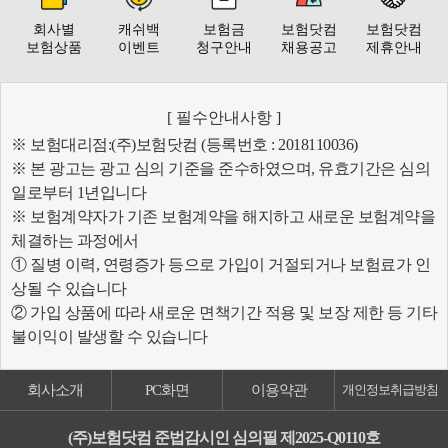
회사별
캐쉬백
보험금
보험닷컴
보험닷컴
보험상품
이벤트
청구안내
채용공고
제휴안내
[ 필수안내사항 ]
※ 보험대리점:(주)보험닷컴 (등록번호 : 2018110036)
※ 본 광고는 광고 심의 기준을 준수하였으며, 유효기간은 심의
일로부터 1년입니다
※ 보험계약자가 기존 보험계약을 해지하고 새로운 보험계약을
체결하는 과정에서
① 질병 이력, 연령증가 등으로 가입이 거절되거나 보험료가 인
상될 수 있습니다
② 가입 상품에 따라 새로운 면책기간 적용 및 보장 제한 등 기타
불이익이 발생할 수 있습니다
회사소개
PC화면
이용약관
개인정보취급방침
(주)보험닷컴 준법감시인 심의필 제2025-Q0110호