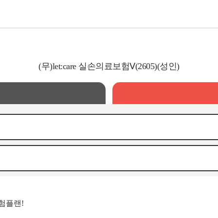
(무)let:care 실손의료보험Ⅴ(2605)(성인)
험플랜!