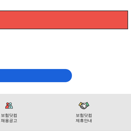
보험닷컴
보험닷컴
채용공고
제휴안내