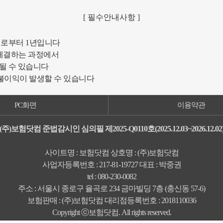
[ 필수안내사항 ]
일로부터 1년입니다
체결하는 과정에서
될 수 있습니다
 불이익이 발생할 수 있습니다
PC화면
이용약관
(주)보험닷컴 준법감시인 심의필 제2025-Q0110호(2025.12.03~2026.12.02
사이트명 : 보험닷컴 상호명 : (주)보험닷컴
사업자등록번호 : 217-81-19727 대표 : 박중권
tel : 080-230-0082
주소 : 서울시 종로구 율곡로 234 금마빌딩 7층 (충신동 57-6)
보험판매 : (주)보험닷컴 대리점등록번호 : 2018110036
Copyright ⓒ보험닷컴. All rights reserved.