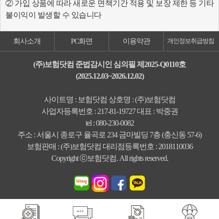
② 가입 상품에 따라 새로운 면책기간 적용 및 보장 제한 등 기타
불이익이 발생할 수 있습니다
회사소개
PC화면
이용약관
개인정보취급방침
(주)보험닷컴 준법감시인 심의필 제2025-Q0110호
(2025.12.03~2026.12.02)
사이트명 : 보험닷컴 상호명 : (주)보험닷컴
사업자등록번호 : 217-81-19727 대표 : 박중권
tel : 080-230-0082
주소 : 서울시 종로구 율곡로 234 금마빌딩 7층 (충신동 57-6)
보험판매 : (주)보험닷컴 대리점등록번호 : 2018110036
Copyright ⓒ보험닷컴. All rights reserved.