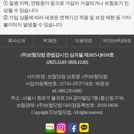
① 질병 이력, 연령증가 등으로 가입이 거절되거나 보험료가 인
상될 수 있습니다
② 가입 상품에 따라 새로운 면책기간 적용 및 보장 제한 등 기타
불이익이 발생할 수 있습니다
회사소개
PC화면
이용약관
개인정보취급방침
(주)보험닷컴 준법감시인 심의필 제2025-Q0110호
(2025.12.03~2026.12.02)
사이트명 : 보험닷컴 상호명 : (주)보험닷컴
사업자등록번호 : 217-81-19727 대표 : 박중권
tel : 080-230-0082
주소 : 서울시 종로구 율곡로 234 금마빌딩 7층 (충신동 57-6)
보험판매 : (주)보험닷컴 대리점등록번호 : 2018110036
Copyright ⓒ보험닷컴. All rights reserved.