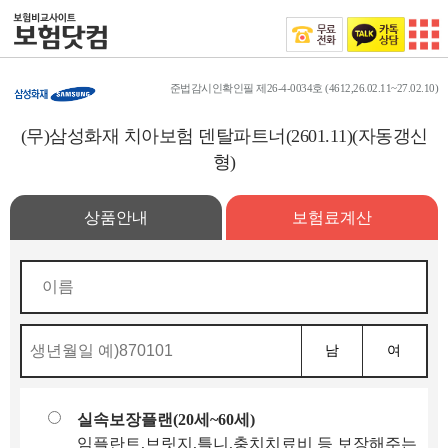
준법감시인확인필 제26-4-0034호 (4612,26.02.11~27.02.10)
(무)삼성화재 치아보험 덴탈파트너(2601.11)(자동갱신
형)
상품안내
보험료계산
남
여
실속보장플랜(20세~60세)
임플란트,브릿지,틀니,충치치료비 등 보장해주는