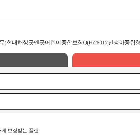
(무)현대해상굿앤굿어린이종합보험Q(Hi2601)(신생아종합형
게 보장받는 플랜