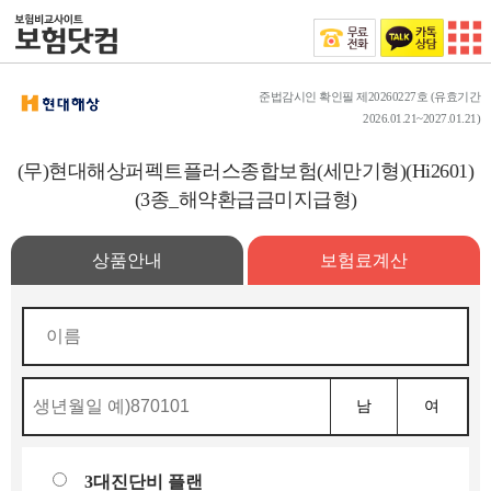
준법감시인 확인필 제20260227호 (유효기간
2026.01.21~2027.01.21)
(무)현대해상퍼펙트플러스종합보험(세만기형)(Hi2601)
(3종_해약환급금미지급형)
상품안내
보험료계산
남
여
3대진단비 플랜