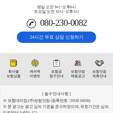
평일 오전 9시~오후8시
토요일 오전 10시~오후3시
080-230-0082
24시간 무료 상담 신청하기
회사별
캐쉬백
보험금
보험닷컴
보험닷컴
보험상품
이벤트
청구안내
채용공고
제휴안내
[ 필수안내사항 ]
※ 보험대리점:(주)보험닷컴 (등록번호 : 2018110036)
※ 본 광고는 광고 심의 기준을 준수하였으며, 유효기간은 심의
일로부터 1년입니다