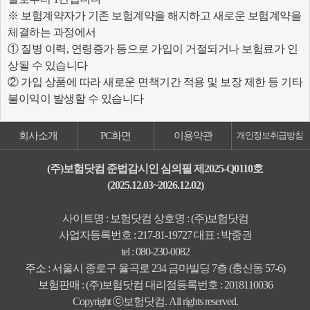
※ 보험계약자가 기존 보험계약을 해지하고 새로운 보험계약을
체결하는 과정에서
① 질병 이력, 연령증가 등으로 가입이 거절되거나 보험료가 인
상될 수 있습니다
② 가입 상품에 따라 새로운 면책기간 적용 및 보장 제한 등 기타
불이익이 발생할 수 있습니다
회사소개
PC화면
이용약관
개인정보취급방침
(주)보험닷컴 준법감시인 심의필 제2025-Q0110호
(2025.12.03~2026.12.02)
사이트명 : 보험닷컴 상호명 : (주)보험닷컴
사업자등록번호 : 217-81-19727 대표 : 박중권
tel : 080-230-0082
주소 : 서울시 종로구 율곡로 234 금마빌딩 7층 (충신동 57-6)
보험판매 : (주)보험닷컴 대리점등록번호 : 2018110036
Copyright ⓒ보험닷컴. All rights reserved.