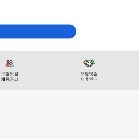
보험닷컴
보험닷컴
채용공고
제휴안내