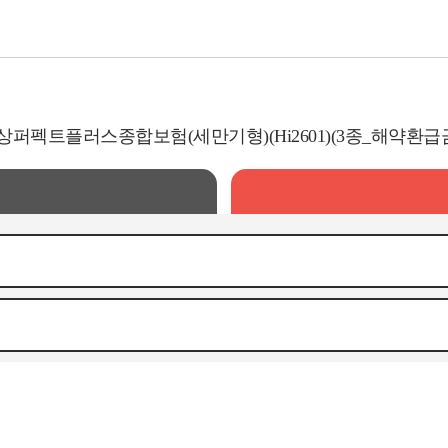
상퍼펙트플러스종합보험(세만기형)(Hi2601)(3종_해약환