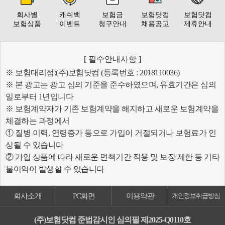
회사별
캐쉬백
보험금
보험닷컴
보험닷컴
보험상품
이벤트
청구안내
채용공고
제휴안내
[ 필수안내사항 ]
※ 보험대리점:(주)보험닷컴 (등록번호 : 2018110036)
※ 본 광고는 광고 심의 기준을 준수하였으며, 유효기간은 심의
일로부터 1년입니다
※ 보험계약자가 기존 보험계약을 해지하고 새로운 보험계약을
체결하는 과정에서
① 질병 이력, 연령증가 등으로 가입이 거절되거나 보험료가 인
상될 수 있습니다
② 가입 상품에 따라 새로운 면책기간 적용 및 보장 제한 등 기타
불이익이 발생할 수 있습니다
회사소개
PC화면
이용약관
개인정보취급방침
(주)보험닷컴 준법감시인 심의필 제2025-Q0110호