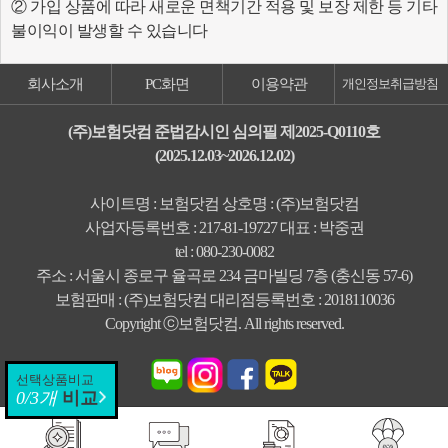
② 가입 상품에 따라 새로운 면책기간 적용 및 보장 제한 등 기타
불이익이 발생할 수 있습니다
회사소개
PC화면
이용약관
개인정보취급방침
(주)보험닷컴 준법감시인 심의필 제2025-Q0110호
(2025.12.03~2026.12.02)
사이트명 : 보험닷컴 상호명 : (주)보험닷컴
사업자등록번호 : 217-81-19727 대표 : 박중권
tel : 080-230-0082
주소 : 서울시 종로구 율곡로 234 금마빌딩 7층 (충신동 57-6)
보험판매 : (주)보험닷컴 대리점등록번호 : 2018110036
Copyright ⓒ보험닷컴. All rights reserved.
선택상품비교
0
/3개
비교