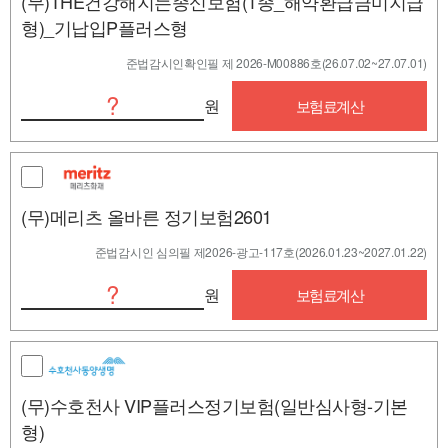
(무)THE건강해지는종신보험(1종_해약환급금미지급
형)_기납입P플러스형
준법감시인확인필 제 2026-M00886호(26.07.02~27.07.01)
?
원
보험료계산
(무)메리츠 올바른 정기보험2601
준법감시인 심의필 제2026-광고-117호(2026.01.23~2027.01.22)
?
원
보험료계산
(무)수호천사 VIP플러스정기보험(일반심사형-기본
형)