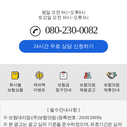
평일 오전 9시~오후8시
토요일 오전 10시~오후3시
080-230-0082
24시간 무료 상담 신청하기
회사별
캐쉬백
보험금
보험닷컴
보험닷컴
보험상품
이벤트
청구안내
채용공고
제휴안내
[ 필수안내사항 ]
※ 보험대리점:(주)보험닷컴 (등록번호 : 2018110036)
※ 본 광고는 광고 심의 기준을 준수하였으며, 유효기간은 심의