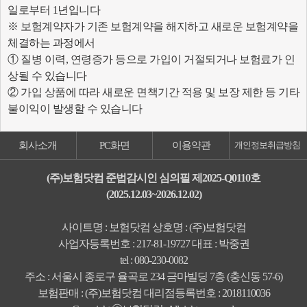
일로부터 1년입니다
※ 보험계약자가 기존 보험계약을 해지하고 새로운 보험계약을
체결하는 과정에서
① 질병 이력, 연령증가 등으로 가입이 거절되거나 보험료가 인
상될 수 있습니다
② 가입 상품에 따라 새로운 면책기간 적용 및 보장 제한 등 기타
불이익이 발생할 수 있습니다
회사소개
PC화면
이용약관
개인정보취급방침
(주)보험닷컴 준법감시인 심의필 제2025-Q0110호
(2025.12.03~2026.12.02)
사이트명 : 보험닷컴 상호명 : (주)보험닷컴
사업자등록번호 : 217-81-19727 대표 : 박중권
tel : 080-230-0082
주소 : 서울시 종로구 율곡로 234 금마빌딩 7층 (충신동 57-6)
보험판매 : (주)보험닷컴 대리점등록번호 : 2018110036