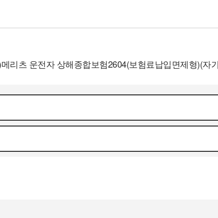
무)메리츠 운전자 상해종합보험2604(보험료납입면제형)(자가