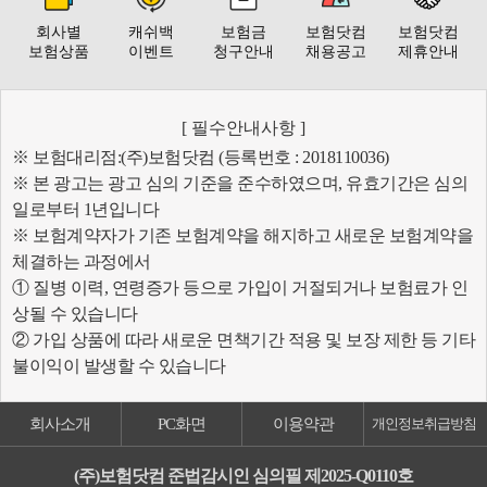
회사별
캐쉬백
보험금
보험닷컴
보험닷컴
보험상품
이벤트
청구안내
채용공고
제휴안내
[ 필수안내사항 ]
※ 보험대리점:(주)보험닷컴 (등록번호 : 2018110036)
※ 본 광고는 광고 심의 기준을 준수하였으며, 유효기간은 심의
일로부터 1년입니다
※ 보험계약자가 기존 보험계약을 해지하고 새로운 보험계약을
체결하는 과정에서
① 질병 이력, 연령증가 등으로 가입이 거절되거나 보험료가 인
상될 수 있습니다
② 가입 상품에 따라 새로운 면책기간 적용 및 보장 제한 등 기타
불이익이 발생할 수 있습니다
회사소개
PC화면
이용약관
개인정보취급방침
(주)보험닷컴 준법감시인 심의필 제2025-Q0110호