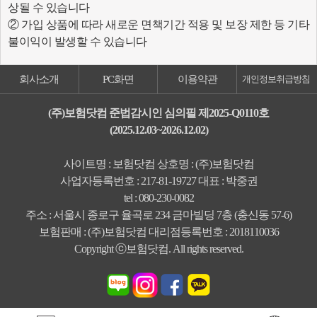
상될 수 있습니다
② 가입 상품에 따라 새로운 면책기간 적용 및 보장 제한 등 기타
불이익이 발생할 수 있습니다
회사소개
PC화면
이용약관
개인정보취급방침
(주)보험닷컴 준법감시인 심의필 제2025-Q0110호
(2025.12.03~2026.12.02)
사이트명 : 보험닷컴 상호명 : (주)보험닷컴
사업자등록번호 : 217-81-19727 대표 : 박중권
tel : 080-230-0082
주소 : 서울시 종로구 율곡로 234 금마빌딩 7층 (충신동 57-6)
보험판매 : (주)보험닷컴 대리점등록번호 : 2018110036
Copyright ⓒ보험닷컴. All rights reserved.