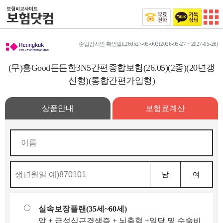
준법감시인 확인필L260527-05-003(2026-05-27 ~ 2027-05-26)
(무)흥Good든든한3N5간편종합보험(26.05)(2종)(20년갱
신형)(통합간편가입형)
상품안내
보험료계산
남
여
실속보장플랜(35세~60세)
암 + 급성심근경색증 + 뇌출혈 +일당 및 수술비