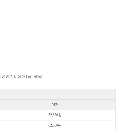
년만기), 상해1급, 월납]
여자
52,570원
62,550원