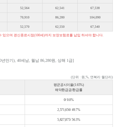
52,564
62,541
67,538
70,910
86,280
104,090
52,570
62,550
67,540
 수 있으며 갱신종료시점(100세)까지 보장보험료를 납입 하셔야 합니다.
, 40세남, 월납 86,280원, 상해 1급]
(단위 : 원,%, 연복리·월단리)
평균공시이율(1.65%)
해약환급금/환급률
0/ 0.0%
2,571,656/ 49.7%
5,827,875/ 56.3%