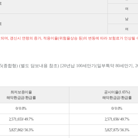
료
여
남
료
여
갱신되며, 갱신시 연령의 증가, 적용이율(위험율상승 등)의 변동에 따라 보험료가 인상될
(별도 담보내용 참조) [20년납 100세만기(일부특약 80세만기, 20년만기)
최저보증이율
공시이율(1.65%)
해약환급금/환급률
해약환급금/환급률
0/ 0.0%
0/ 0.0%
2,571,653/ 49.7%
2,571,656/ 49.7%
5,827,862/ 56.3%
5,827,875/ 56.3%