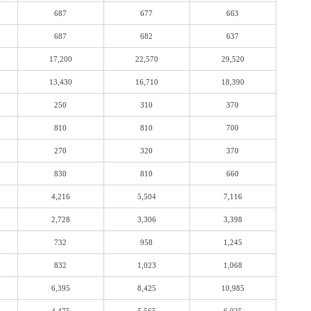
687
677
663
687
682
637
17,200
22,570
29,520
13,430
16,710
18,390
250
310
370
810
810
700
270
320
370
830
810
660
4,216
5,504
7,116
2,728
3,306
3,398
732
958
1,245
832
1,023
1,068
6,395
8,425
10,985
4,475
5,565
6,025