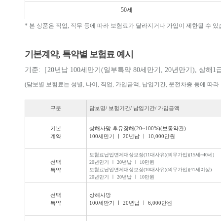
50세
* 본 상품은 직업, 직무 등에 따라 보험료가 달라지거나 가입이 제한될 수 있
기본계약, 특약별 보험료 예시
기준:［20년납 100세만기(일부특약 80세만기, 20년만기), 상해1
(담보별 보험료는 성별, 나이, 직업, 가입금액, 납입기간, 운전차종 등에 따라
구분
담보명/ 보험기간/ 납입기간/ 가입금액
기본
상해사망.후유장해(20~100%)(보통약관)
계약
100세만기 ㅣ 20년납 ㅣ 10,000만원
보험료납입면제대상보장(11대사유)(의무가입)(15세~40세)
선택
20년만기 ㅣ 20년납 ㅣ 10만원
특약
보험료납입면제대상보장(10대사유)(의무가입)(41세이상)
20년만기 ㅣ 20년납 ㅣ 10만원
선택
상해사망
특약
100세만기 ㅣ 20년납 ㅣ 6,000만원