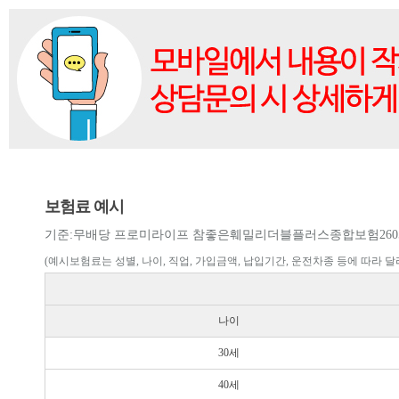
보험료 예시
기준:무배당 프로미라이프 참좋은훼밀리더블플러스종합보험2605(종합형
(예시보험료는 성별, 나이, 직업, 가입금액, 납입기간, 운전차종 등에 따라 달
나이
30세
40세