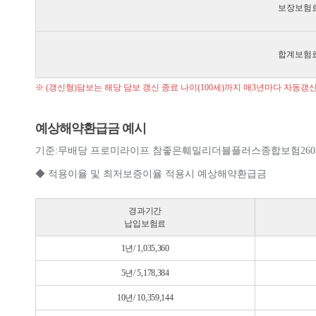
보장보험
합계보험
※ (갱신형)담보는 해당 담보 갱신 종료 나이(100세)까지 매3년마다 자동
예상해약환급금 예시
기준:무배당 프로미라이프 참좋은훼밀리더블플러스종합보험2605(종합형) 
◆ 적용이율 및 최저보증이율 적용시 예상해약환급금
경과기간
납입보험료
1년/ 1,035,360
5년/ 5,178,384
10년/ 10,359,144