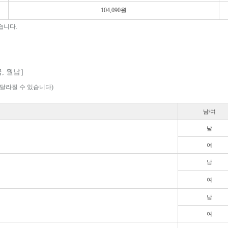
104,090원
습니다.
급, 월납］
 달라질 수 있습니다)
남/여
남
여
남
여
남
여